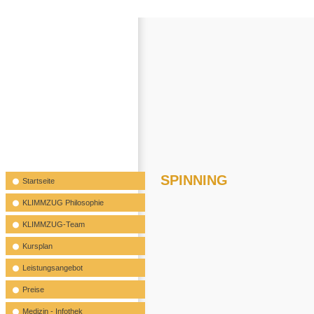
SPINNING
Startseite
KLIMMZUG Philosophie
KLIMMZUG-Team
Kursplan
Leistungsangebot
Preise
Medizin - Infothek